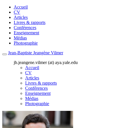
Accueil
CV
Articles
Livres & rapports
Conférences
Enseignement
Médias
Photographie
Jean-Baptiste Jeangène Vilmer
jb.jeangene.vilmer (at) aya.yale.edu
Accueil
CV
Articles
Livres & rapports
Conférences
Enseignement
Médias
Photographie