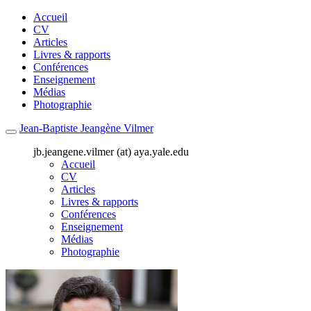
Accueil
CV
Articles
Livres & rapports
Conférences
Enseignement
Médias
Photographie
Jean-Baptiste Jeangène Vilmer
jb.jeangene.vilmer (at) aya.yale.edu
Accueil
CV
Articles
Livres & rapports
Conférences
Enseignement
Médias
Photographie