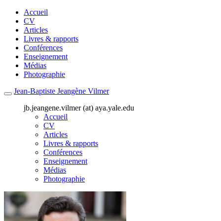
Accueil
CV
Articles
Livres & rapports
Conférences
Enseignement
Médias
Photographie
Jean-Baptiste Jeangène Vilmer
jb.jeangene.vilmer (at) aya.yale.edu
Accueil
CV
Articles
Livres & rapports
Conférences
Enseignement
Médias
Photographie