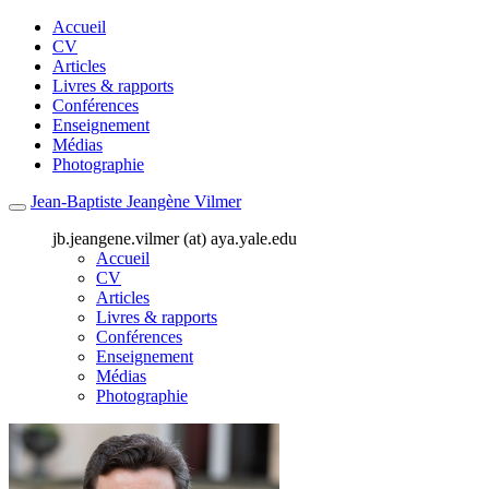
Accueil
CV
Articles
Livres & rapports
Conférences
Enseignement
Médias
Photographie
Jean-Baptiste Jeangène Vilmer
jb.jeangene.vilmer (at) aya.yale.edu
Accueil
CV
Articles
Livres & rapports
Conférences
Enseignement
Médias
Photographie