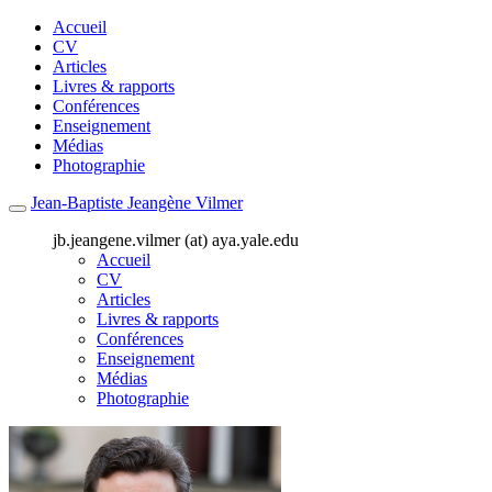
Accueil
CV
Articles
Livres & rapports
Conférences
Enseignement
Médias
Photographie
Jean-Baptiste Jeangène Vilmer
jb.jeangene.vilmer (at) aya.yale.edu
Accueil
CV
Articles
Livres & rapports
Conférences
Enseignement
Médias
Photographie