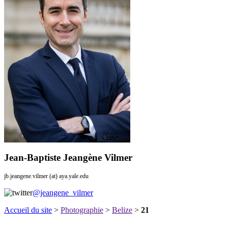
Jean-Baptiste Jeangène Vilmer
jb.jeangene.vilmer (at) aya.yale.edu
@jeangene_vilmer
Accueil du site
>
Photographie
>
Belize
>
21