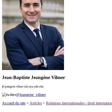
Jean-Baptiste Jeangène Vilmer
jb.jeangene.vilmer (at) aya.yale.edu
@jeangene_vilmer
Accueil du site
>
Articles
>
Relations internationales / droit internatio