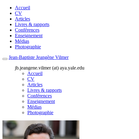
Accueil
CV
Articles
Livres & rapports
Conférences
Enseignement
Médias
Photographie
Jean-Baptiste Jeangène Vilmer
jb.jeangene.vilmer (at) aya.yale.edu
Accueil
CV
Articles
Livres & rapports
Conférences
Enseignement
Médias
Photographie