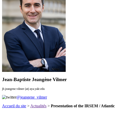
Jean-Baptiste Jeangène Vilmer
jb.jeangene.vilmer (at) aya.yale.edu
@jeangene_vilmer
Accueil du site
>
Actualités
>
Presentation of the IRSEM / Atlant