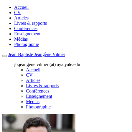
Accueil
CV
Articles
Livres & rapports
Conférences
Enseignement
Médias
Photographie
Jean-Baptiste Jeangène Vilmer
jb.jeangene.vilmer (at) aya.yale.edu
Accueil
CV
Articles
Livres & rapports
Conférences
Enseignement
Médias
Photographie