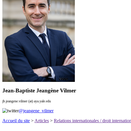
Jean-Baptiste Jeangène Vilmer
jb.jeangene.vilmer (at) aya.yale.edu
@jeangene_vilmer
Accueil du site
>
Articles
>
Relations internationales / droit internatio