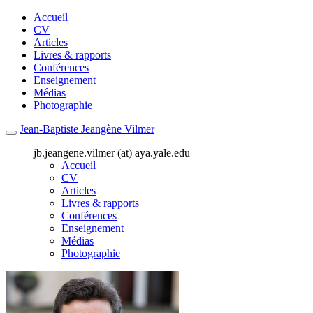
Accueil
CV
Articles
Livres & rapports
Conférences
Enseignement
Médias
Photographie
Jean-Baptiste Jeangène Vilmer
jb.jeangene.vilmer (at) aya.yale.edu
Accueil
CV
Articles
Livres & rapports
Conférences
Enseignement
Médias
Photographie