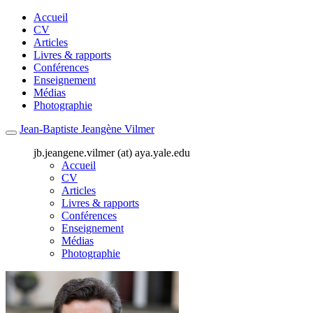
Accueil
CV
Articles
Livres & rapports
Conférences
Enseignement
Médias
Photographie
Jean-Baptiste Jeangène Vilmer
jb.jeangene.vilmer (at) aya.yale.edu
Accueil
CV
Articles
Livres & rapports
Conférences
Enseignement
Médias
Photographie