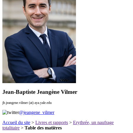
Jean-Baptiste Jeangène Vilmer
jb.jeangene.vilmer (at) aya.yale.edu
@jeangene_vilmer
Accueil du site
>
Livres et rapports
>
Erythrée, un naufrage
totalitaire
>
Table des matières