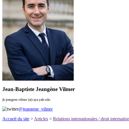
Jean-Baptiste Jeangène Vilmer
jb.jeangene.vilmer (at) aya.yale.edu
@jeangene_vilmer
Accueil du site
>
Articles
>
Relations internationales / droit internatio