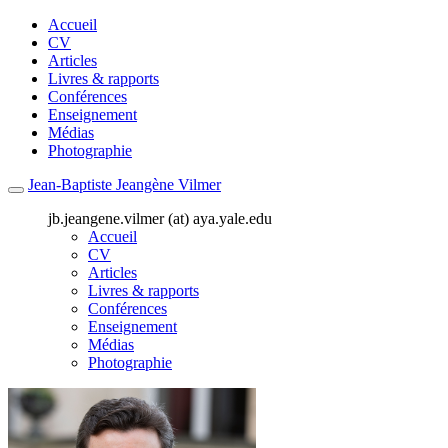
Accueil
CV
Articles
Livres & rapports
Conférences
Enseignement
Médias
Photographie
Jean-Baptiste Jeangène Vilmer
jb.jeangene.vilmer (at) aya.yale.edu
Accueil
CV
Articles
Livres & rapports
Conférences
Enseignement
Médias
Photographie